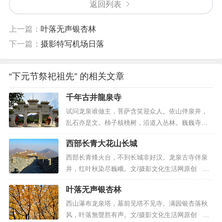
返回列表
上一篇：
叶落无声银杏林
下一篇：
摄影特写机场日落
“下元节祭祀祖先” 的相关文章
千年古井龍泉寺
试问龙泉谁做主，菩萨含笑迎众人。依山伴泉井，
乱石亦是文。柿子核桃树，沿道入丛林。巍巍寺门
镇，玉石錾贤文。琉璃宫广博，深藏三宝魂。圣缘
西部长青大花山长城
功德组，网络传新文。与时更俱进，法不离世人。
文/龙泉寺官网 摄影/文化生活网原创 拍摄时间：
西部长青烽火台，不到长城非好汉。龙泉古寺伴泉
2023年10月21日 拍摄地点:石家庄市鹿泉区龙泉寺
井，红叶秋染尽巍峨。文/摄影文化生活网原创 拍
最后，感谢大家点赞和关注。责任编辑/文化生活网
摄时间：2023年11月20日 拍摄地点:石家庄市鹿泉
叶落无声银杏林
户外摄影...
区西部长青大花山长城最后，感谢大家点赞和关
注。责任编辑/文化生活网户外摄影...
西山瀑布龙泉塔，墓前见塔不见寺。满园银杏落秋
风，叶落無聲胜有声。文/摄影文化生活网原创 拍