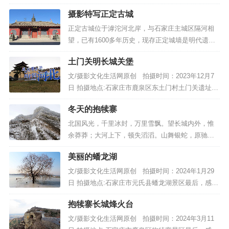
摄时间：2023年11月25日 拍摄地点:石家庄市长安
摄影特写正定古城
公园湖光塔影银杏林最后，感谢大家点赞和关注。
责任编辑/文化生活网户外摄影...
正定古城位于滹沱河北岸，与石家庄主城区隔河相
望，已有1600多年历史，现存正定城墙是明代遗
存。正定是国家级历史文化名城、全国文明县城，
土门关明长城关堡
是三国名将赵子龙的故乡，素以“三山不见，九桥不
流，九楼四塔八大寺，二十四座金牌坊”而著称。“九
文/摄影文化生活网原创 拍摄时间：2023年12月7
楼四塔八大寺”其中“九楼”指的是原城内的四个门
日 拍摄地点:石家庄市鹿泉区东土门村土门关遗址最
楼、四个角楼、还有阳和楼；“四塔”是凌霄塔、华
后，感谢大家点赞和关注。责任编辑/文化生活网户
冬天的抱犊寨
塔、须弥塔、澄灵塔；“八大寺”指的是隆兴寺、广惠
外摄影...
寺、临济寺、开元寺、天宁寺、洪济寺、舍利寺、
北国风光，千里冰封，万里雪飘。望长城内外，惟
崇因寺。始建于隋代的隆兴寺被著名古建筑学家梁
余莽莽；大河上下，顿失滔滔。山舞银蛇，原驰蜡
思成先生誉为“京外名刹之首”，寺中的六处文物堪称
象，欲与天公试比高。须晴日，看红装素裹，分外
美丽的蟠龙湖
全国之最。荣国府是我国第一座影视拍摄基地，央
妖娆。江山如此多娇，引无数英雄竞折腰。惜秦皇
视八七版电视连续剧《红楼梦》的大部分场景在这
汉武，略输文采；唐宗宋祖，稍逊风骚。一代天
文/摄影文化生活网原创 拍摄时间：2024年1月29
里拍摄。文/摄影文化生活网原创 拍摄时间：2023
骄，成吉思汗，只识弯弓射大雕。俱往矣，数风流
日 拍摄地点:石家庄市元氏县蟠龙湖景区最后，感谢
年12月2日 拍摄地点:石家庄市正...
人物，还看今朝。文/毛主席沁园春.雪 摄影/文化生
大家点赞和关注。责任编辑/文化生活网户外摄影...
抱犊寨长城烽火台
活网原创 拍摄时间:2023年12月11日 拍摄地点:石
家庄市鹿泉区抱犊寨风景区最后，感谢大家点赞和
文/摄影文化生活网原创 拍摄时间：2024年3月11