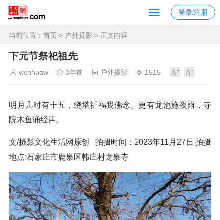
登录/注册
当前位置：
首页
>
户外摄影
> 正文内容
下元节祭祀祖先
wenhuaw
3年前
户外摄影
1515
明月几时有十五，绕塔祈福我佛念。更有龙池施夜雨，寺
院木鱼诵经声。
文/摄影文化生活网原创 拍摄时间：2023年11月27日 拍摄
地点:石家庄市鹿泉区韩庄村龙泉寺