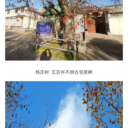
韩庄村 五百年不倒古皂荚树