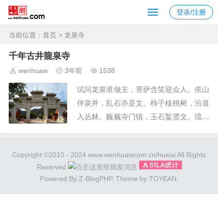
登录/注册
当前位置：
首页
> 龙泉寺
千年古井龍泉寺
wenhuaw
3年前
1538
试问龙泉谁做主，菩萨含笑迎众人。依山
伴泉井，乱石亦是文。柿子核桃树，沿道
入丛林。巍巍寺门镇，玉石錾贤文。琉璃
宫广博，深藏三宝魂。圣缘功德组，网络
传新文。与时更俱进，法不离世人。文/
Copyright ©2010 - 2024 www.wenhuawcom.cn/huwai All Rights
龙泉寺官网 摄影/文化生活网原创 拍摄
Reserved
时间：2023年10月21日 拍摄地点:石家庄
Powered By
Z-BlogPHP
. Theme by
TOYEAN
.
市鹿泉区龙泉寺最后，感谢大家点赞和关
注。责任编辑/文化生活网户外摄影...